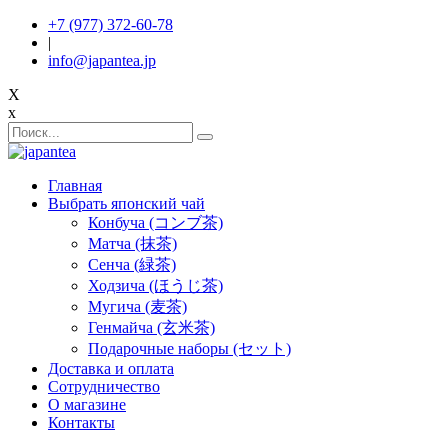
+7 (977) 372-60-78
|
info@japantea.jp
X
x
Главная
Выбрать японский чай
Конбуча (コンブ茶)
Матча (抹茶)
Сенча (緑茶)
Ходзича (ほうじ茶)
Мугича (麦茶)
Генмайча (玄米茶)
Подарочные наборы (セット)
Доставка и оплата
Сотрудничество
О магазине
Контакты