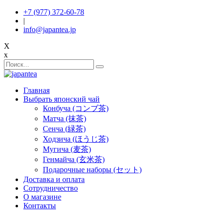
+7 (977) 372-60-78
|
info@japantea.jp
X
x
Главная
Выбрать японский чай
Конбуча (コンブ茶)
Матча (抹茶)
Сенча (緑茶)
Ходзича (ほうじ茶)
Мугича (麦茶)
Генмайча (玄米茶)
Подарочные наборы (セット)
Доставка и оплата
Сотрудничество
О магазине
Контакты