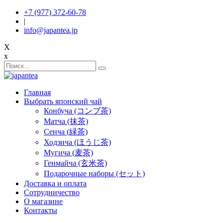
+7 (977) 372-60-78
|
info@japantea.jp
X
x
Главная
Выбрать японский чай
Конбуча (コンブ茶)
Матча (抹茶)
Сенча (緑茶)
Ходзича (ほうじ茶)
Мугича (麦茶)
Генмайча (玄米茶)
Подарочные наборы (セット)
Доставка и оплата
Сотрудничество
О магазине
Контакты