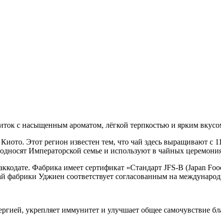
ток с насыщенным ароматом, лёгкой терпкостью и ярким вкусо
 Киото. Этот регион известен тем, что чай здесь выращивают с 
еподносят Императорской семье и используют в чайных церемони
ккодате. Фабрика имеет сертификат «Стандарт JFS-B (Japan Foo
чай фабрики Уджиен соответствует согласованным на междунаро
ргией, укрепляет иммунитет и улучшает общее самочувствие бл