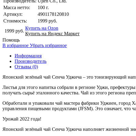
Производитель:
Ujien Co., Ltd.
Масса нетто:
100 г.
Артикул:
4901178120810
Стоимость:
1999 руб.
Купить на Ozon
1999 руб.
Купить на Яндекс Маркет
Помощь
В избранное
Убрать избранное
Информация
Производитель
Отзывы (0)
Японский зелёный чай Сенча Уджича – это тонизирующий напи
Листья для этого напитка собрали в регионе Уджи, префектуры
получать сырьё эталонного качества. Чай из этого региона пр
Обработали и упаковали чай мастера фабрики Уджиен, город Ха
управления пищевыми продуктами (JFSM). Это означает, что 
Урожай 2022 года!
Японский зелёный чай Сенча Уджича наполняет жизненной эне