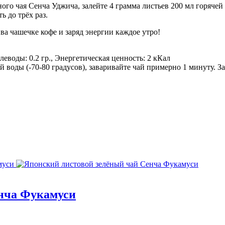
ного чая Сенча Уджича, залейте 4 грамма листьев 200 мл горяче
 до трёх раз.
а чашечке кофе и заряд энергии каждое утро!
Углеводы: 0.2 гр., Энергетическая ценность: 2 кКал
ей воды (-70-80 градусов), заваривайте чай примерно 1 минуту.
енча Фукамуси