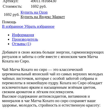
Артикул:
4901178168430
Стоимость:
1692 руб.
Купить на Ozon
1692 руб.
Купить на Яндекс Маркет
Помощь
В избранное
Убрать избранное
Информация
Производитель
Отзывы (1)
Добавьте в свою жизнь больше энергии, гармонизирующих
ритуалов и заботы о себе вместе с японским чаем Матча
Кохата но Сиро.
Чай Матча Кохато но сиро — это классический
церемониальный японский чай из самых верхних молодых
чайных листочков, которые с особой заботой собраны и
перемолоты в нежнейшую пудру. Кохата но Сиро обладает
исключительно ярким и насыщенным зелёным цветом,
свежим ароматом и лёгким послевкусием.
Высокое содержание антиоксидантов, витаминов и
минералов в чае Матча Кохато но сиро сохраняет ваше
здоровье, молодость, стройность и естественную красоту: