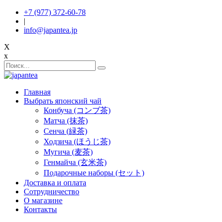
+7 (977) 372-60-78
|
info@japantea.jp
X
x
Главная
Выбрать японский чай
Конбуча (コンブ茶)
Матча (抹茶)
Сенча (緑茶)
Ходзича (ほうじ茶)
Мугича (麦茶)
Генмайча (玄米茶)
Подарочные наборы (セット)
Доставка и оплата
Сотрудничество
О магазине
Контакты