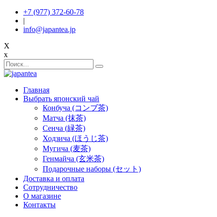
+7 (977) 372-60-78
|
info@japantea.jp
X
x
Главная
Выбрать японский чай
Конбуча (コンブ茶)
Матча (抹茶)
Сенча (緑茶)
Ходзича (ほうじ茶)
Мугича (麦茶)
Генмайча (玄米茶)
Подарочные наборы (セット)
Доставка и оплата
Сотрудничество
О магазине
Контакты