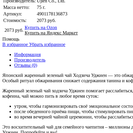
Производитель:
Ujien Co., Ltd.
Масса нетто:
75 г.
Артикул:
4901178136873
Стоимость:
2073 руб.
Купить на Ozon
2073 руб.
Купить на Яндекс Маркет
Помощь
В избранное
Убрать избранное
Информация
Производитель
Отзывы (0)
Японский жаренный зеленый чай Ходзича Уджиен — это обжаре
Особый ритуал обжаривания снижает содержания танина и кофе
Жаренный зеленый чай ходзича Уджиен помогает расслабиться, 
кофеина, чай можно пить в любое время суток:
утром, чтобы гармонизировать своё эмоциональное состо
после обеденного приёма пищи, чтобы стимулировать пи
во время вечерней чайной церемонии, чтобы расслабиться
Это восхитительный чай для семейного чаепития – миллионы д
Уджиен. Попробуйте и вы!